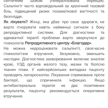
септичним шоком (генералізована інфекція).
Сальпінгіт часто відповідальний за хронічний тазовий
біль, підвищений ризик позаматкової вагітності та
безпліддя.
Як лікувати?
Жінці, яка дбає про своє здоров'я, не
варто ігнорувати навіть найменші сигнали з боку
репродуктивної системи. Для діагностики та
адекватної терапії проблеми варто звернутися до
гінекологів
Репродуктивного центру «Благодар»
.
Не можна недооцінювати сальпінгіт, своєчасне
гінекологічне втручання, безумовно, зменшить
наслідки. Діагностика захворювання включає аналізи
крові, УЗД органів малого тазу, мазки та біопсію
тканин піхви. У найсерйозніших випадках пацієнту
проводять лапароскопію. Лікування спрямоване проти
бактерії, що спричинила інфекцію. Якщо
антибактеріальна терапія не дає позитивних
результатів, пацієнтці рекомендується оперативне
втручання.