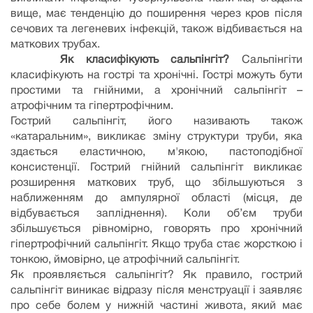
вище, має тенденцію до поширення через кров після
сечових та легеневих інфекцій, також відбивається на
маткових трубах.
Як класифікують сальпінгіт?
Сальпінгіти
класифікують на гострі та хронічні. Гострі можуть бути
простими та гнійними, а хронічний сальпінгіт –
атрофічним та гіпертрофічним.
Гострий сальпінгіт, його називають також
«катаральним», викликає зміну структури труби, яка
здається еластичною, м'якою, пастоподібної
консистенції. Гострий гнійний сальпінгіт викликає
розширення маткових труб, що збільшуються з
наближенням до ампулярної області (місця, де
відбувається запліднення). Коли об’єм труби
збільшується рівномірно, говорять про хронічний
гіпертрофічний сальпінгіт. Якщо труба стає жорсткою і
тонкою, ймовірно, це атрофічний сальпінгіт.
Як проявляється сальпінгіт? Як правило, гострий
сальпінгіт виникає відразу після менструації і заявляє
про себе болем у нижній частині живота, який має