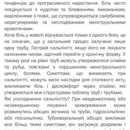
тенденцію до прогресивного наростання. Біль часто
поєднується з нудотою та блюванням, лихоманкою,
виділеннями з піхви, що супроводжуються свербежем,
нерегулярними та несподіваними менструальними
кровотечами.
Хоча біль у животі відчувається тільки з одного боку, це
не означає, що у запальний процес залучено лише
одну трубу. Гострий сальпінгіт, якщо його не лікувати
належним чином, здатний перейти у хронічну форму. У
такому разі на рівні труб можуть утворюватися спайки
та рубці, пов'язані з порушенням менструального
циклу, болями. Симптоми, що виникають при
сальпінгіті, можуть мати наслідки для статевого акту,
викликаючи біль і дискомфорт через спайки, які
утворюються між структурами поблизу труб і трубами.
Які ускладнення сальпінгіту? При неадекватному або
незавершеному лікуванні захворювання може
розвинутись абсцес яєчника та труби, гідросальпінкс
або піосальпінкс. Тубооваріальний абсцес викликає
все більш тяжкі симптоми, він загрожує розривом і