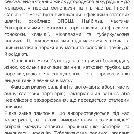
сексуально активних жінок дітородного віку, рідше – до
менархе, у період менопаузи та під час вагітності.
Сальпінгіт може бути викликаний інфекціями статевих
шляхів, особливо ЗПСШ. Найбільш частими
бактеріальними агентами є стрептококи, стафілококи,
гонококи, хламідії, мікоплазми та туберкульозна
паличка. Ці мікроорганізми піднімаються з піхви та
шийки матки в порожнину матки та фалопієві труби, де
й осідають.
Сальпінгіт може бути однією з причин безпліддя у
жінок, оскільки викликає зміни в маткових трубах, що
перешкоджають як заплідненню, так і проходженню
яйцеклітини з яєчника в матку.
Фактори ризику
сальпінгіту включають: аборт; часту
зміну статевих партнерів; бактеріальний вагіноз або
невиліковне захворювання, що передається статевим
шляхом.
Рідка зміна тампонів, що використовуються під час
менструації, а також використання протизаплідної
спіралі можуть сприяти проникненню бактерій та
викликати інфекцію. Туберкульозна паличка, згадана