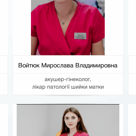
Войтюк Мирослава Владимировна
акушер-гінеколог,
лікар патології шийки матки