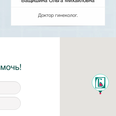
Ващишина Ольга Михайловна
Доктор гинеколог.
мочь!