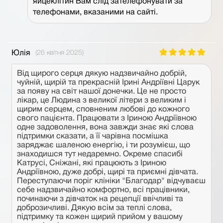
яйцеклітин Вам слід зателефонувати за
телефонами, вказаними на сайті.
Юлія
(26 квітня 2025)
Від щирого серця дякую надзвичайно добрій,
чуйній, щирій та прекрасній Ірині Андріївні Царук
за появу на світ нашої донечки. Це не просто
лікар, це Людина з великої літери з великим і
щирим серцем, сповненим любові до кожного
свого пацієнта. Працювати з Іриною Андріївною
одне задоволення, вона завжди знає які слова
підтримки сказати, а її чарівна посмішка
заряджає шаленою енергію, і ти розумієш, що
знаходишся тут недаремно. Окреме спасибі
Катрусі, Сніжані, які працюють з Іриною
Андріївною, дуже добрі, щирі та приємні дівчата.
Переступаючи поріг клініки "Благодар" відчуваєш
себе надзвичайно комфортно, всі працівники,
починаючи з дівчаток на рецепції ввічливі та
доброзичливі. Дякую всім за теплі слова,
підтримку та кожен щирий прийом у вашому