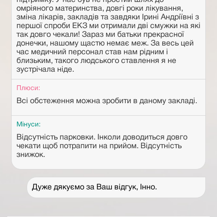
підтримку. У нас був не простий шлях до
омріяного материнства, довгі роки лікування,
зміна лікарів, закладів та завдяки Ірині Андріївні з
першої спроби ЕКЗ ми отримали дві смужки на які
так довго чекали! Зараз ми батьки прекрасної
донечки, нашому щастю немає меж. За весь цей
час медичний персонал став нам рідним і
близьким, такого людського ставлення я не
зустрічала ніде.
Плюси:
Всі обстеження можна зробити в даному закладі.
Мінуси:
Відсутність парковки. Інколи доводиться довго
чекати щоб потрапити на прийом. Відсутність
знижок.
Дуже дякуємо за Ваш відгук, Інно.