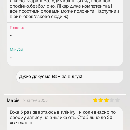
лікарю-Марині Володимирівні.Огляд пройшов
спокійно,безболісно. Лікар дуже компетентна і
все простими словами може пояснити.Наступний
візит- обов’язково сюди ж)
Плюси:
-
Мінуси:
-
Дуже дякуємо Вам за відгук!
Марія
(7 квітня 2025)
Вже 5 раз звертаюсь в клініку і ніколи вчасно по
своєму запису не викликають. Стабільно до 20
хв.чекаєш.