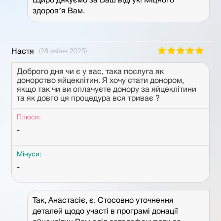
Щиро дякуємо за Ваш відгук! Міцного
здоровʼя Вам.
Настя
(28 квітня 2025)
Доброго дня чи є у вас, така послуга як
донорство яйцеклітин. Я хочу стати донором,
якщо так чи ви оплачуєте донору за яйцеклітини
та як довго ця процедура вся триває ?
Плюси:
-
Мінуси:
-
Так, Анастасіє, є. Стосовно уточнення
деталей щодо участі в програмі донації