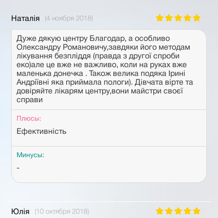
Наталія
(4 ноября 2018)
Дуже дякую центру Благодар, а особливо
Олександру Романовичу,завдяки його методам
лікування безпліддя (правда з другої спроби
еко)але це вже не важливо, коли на руках вже
маленька донечка . Також велика подяка Ірині
Андріївні яка приймала пологи). Дівчата вірте та
довіряйте лікарям центру,вони майстри своєї
справи
Плюсы:
Ефективність
Минусы:
-
Юлія
(10 октября 2018)