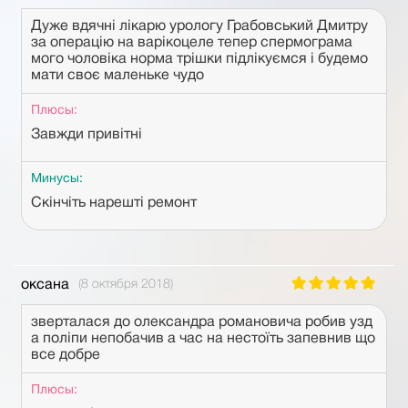
Дуже вдячні лікарю урологу Грабовський Дмитру
за операцію на варікоцеле тепер спермограма
мого чоловіка норма трішки підлікуємся і будемо
мати своє маленьке чудо
Плюсы:
Завжди привітні
Минусы:
Скінчіть нарешті ремонт
оксана
(8 октября 2018)
зверталася до олександра романовича робив узд
а поліпи непобачив а час на нестоїть запевнив що
все добре
Плюсы: