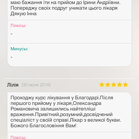
маю бажання іти на прийом до Ірини Андріівни.
Попереджу своіх подруг уникати цього лікаря
Дякую Інна
Плюсы:
-
Минусы:
-
Лілія
(30 июня 2018)
Проходжу курс лікування у Благодарі.Після
першого прийому у лікаря,Олександра
Романовича залишились найтепліші
враження.Привітний,розумний,досвідчений
спеціаліст у своїй справі.Лікар з великої букви.
Божого Благословіння Вам!
Плюсы: