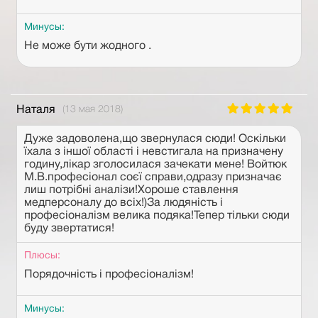
Минусы:
Не може бути жодного .
Наталя
(13 мая 2018)
Дуже задоволена,що звернулася сюди! Оскільки
їхала з іншої області і невстигала на призначену
годину,лікар зголосилася зачекати мене! Войтюк
М.В.професіонал соєї справи,одразу призначає
лиш потрібні аналізи!Хороше ставлення
медперсоналу до всіх!)За людяність і
професіоналізм велика подяка!Тепер тільки сюди
буду звертатися!
Плюсы:
Порядочність і професіоналізм!
Минусы: