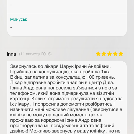
-
Минусы:
-
Inna
(11 августа 2018)
Звернулась до лікаря Царук Ірини Андріівни.
Прийшла на консультацію, яка пройшла 1хв.
Вкінці заплатила за консультацію 100 гривень.
Лікар відправив зробити аналізи в центр Діла.
Ірина Андрієвна попросила зв‘язатися з нею за
телефоном, який вона підчеркнула на візитній
карточці. Коли я отримала результати я надіслала
іх лікару , і попросила допомогти розібратись і
назначити мені можливе лікування ( звернутися в
клініку не можу на данний момент, так як
проживаю за кордоном) Ірина Андрієвна
проігнорувала міі повідомлення та телефоний
дзвінок! Можливо звернусь у вашу клініку , но не