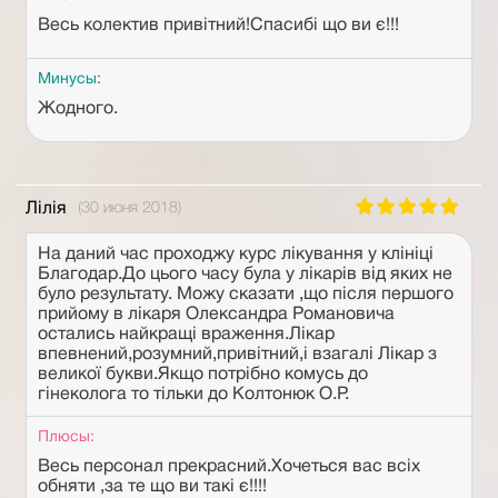
Весь колектив привітний!Спасибі що ви є!!!
Минусы:
Жодного.
Лілія
(30 июня 2018)
На даний час проходжу курс лікування у клініці
Благодар.До цього часу була у лікарів від яких не
було результату. Можу сказати ,що після першого
прийому в лікаря Олександра Романовича
остались найкращі враження.Лікар
впевнений,розумний,привітний,і взагалі Лікар з
великої букви.Якщо потрібно комусь до
гінеколога то тільки до Колтонюк О.Р.
Плюсы:
Весь персонал прекрасний.Хочеться вас всіх
обняти ,за те що ви такі є!!!!