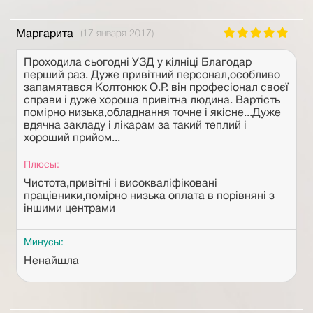
Маргарита
(17 января 2017)
Проходила сьогодні УЗД у кілніці Благодар
перший раз. Дуже привітний персонал,особливо
запамятався Колтонюк О.Р. він професіонал своєї
справи і дуже хороша привітна людина. Вартість
помірно низька,обладнання точне і якісне...Дуже
вдячна закладу і лікарам за такий теплий і
хороший прийом...
Плюсы:
Чистота,привітні і високваліфіковані
працівники,помірно низька оплата в порівняні з
іншими центрами
Минусы:
Ненайшла