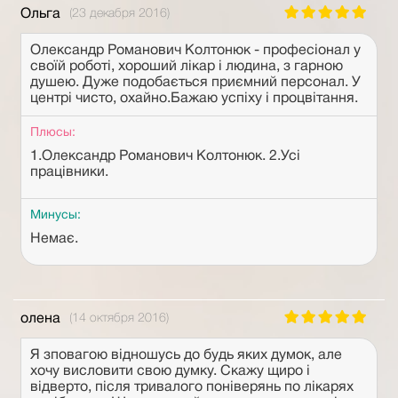
Ольга
(23 декабря 2016)
Олександр Романович Колтонюк - професіонал у
своїй роботі, хороший лікар і людина, з гарною
душею. Дуже подобається приємний персонал. У
центрі чисто, охайно.Бажаю успіху і процвітання.
Плюсы:
1.Олександр Романович Колтонюк. 2.Усі
працівники.
Минусы:
Немає.
олена
(14 октября 2016)
Я зповагою відношусь до будь яких думок, але
хочу висловити свою думку. Скажу щиро і
відверто, після тривалого поніверянь по лікарях