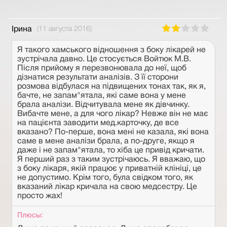
Ірина
(11 августа 2016)
Я такого хамського відношення з боку лікарей не
зустрічала давно. Це стосується Войтюк М.В.
Після прийому я перезвонювала до неї, щоб
дізнатися результати аналізів. З її сторони
розмова відбулася на підвищених тонах так, як я,
бачте, не запам"ятала, які саме вона у мене
брала аналізи. Відчитувала мене як дівчинку.
Вибачте мене, а для чого лікар? Невже він не має
на пацієнта заводити мед.карточку, де все
вказано? По-перше, вона мені не казала, які вона
саме в мене аналізи брала, а по-друге, якщо я
даже і не запам"ятала, то хіба це привід кричати.
Я перший раз з таким зустрічаюсь. Я вважаю, що
з боку лікаря, якій працює у приватній клініці, це
не допустимо. Крім того, була свідком того, як
вказаний лікар кричала на свою медсестру. Це
просто жах!
Плюсы: