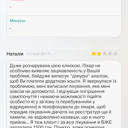
-
Минусы:
-
Наталія
(12 мая 2017)
Дуже розчарувана цією клінікою. Лікар не
особливо виявляє зацікавленість у Вашій
проблемі, байдуже виписує "діжурні" аналізи,
щоб Ви платили додаткові кошти. Я звернулася із
проблемою, мені виписали лікування, яке мені
зовсім не допомогло. І відчувши погіршення
самопочуття і немаючи можливості підійти
особисто я( у зв'язку із перебуванням у
відрядженні) я телефонувала до лікаря, щоб
порадив лікування-дівчата на реєстратурі ще й
хамили, не задоволено казавши, що в нього
прийом... Я теж клієнт і за все лікування я ВЖЕ
заплатила 1500 грн. Прикро, адже приватна