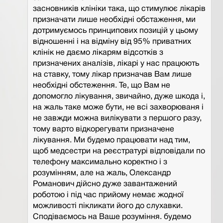
засновників клініки така, що стимулює лікарів
призначати лише необхідні обстаження, ми
дотримуємось принципових позицій у цьому
відношенні і на відміну від 95% приватних
клінік не даємо лікарям відсотків з
призначених аналізів, лікарі у нас працюють
на ставку, тому лікар призначав Вам лише
необхідні обстеження. Те, що Вам не
допомогло лікування, звичайно, дуже шкода і,
на жаль таке може бути, не всі захворюваня і
не завжди можна вилікувати з першого разу,
тому варто відкорегувати призначене
лікування. Ми будемо працювати над тим,
щоб медсестри на реєстратурі відповідали по
телефону максимально коректно і з
розумінням, але на жаль, Олександр
Романович дійсно дуже завантажений
роботою і під час прийому немає жодної
можливості пікликати його до слухавки.
Сподіваємось на Ваше розуміння. будемо