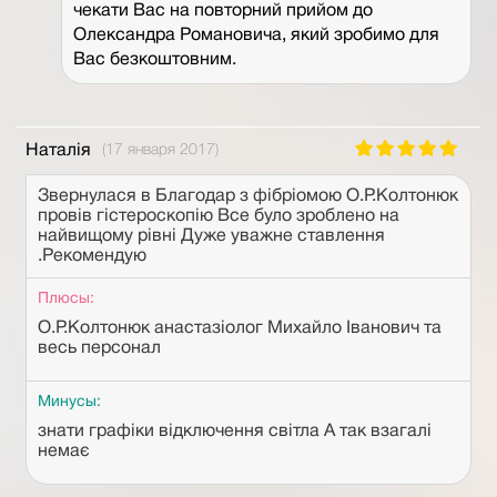
чекати Вас на повторний прийом до
Олександра Романовича, який зробимо для
Вас безкоштовним.
Наталія
(17 января 2017)
Звернулася в Благодар з фібріомою О.Р.Колтонюк
провів гістероскопію Все було зроблено на
найвищому рівні Дуже уважне ставлення
.Рекомендую
Плюсы:
О.Р.Колтонюк анастазіолог Михайло Іванович та
весь персонал
Минусы:
знати графіки відключення світла А так взагалі
немає