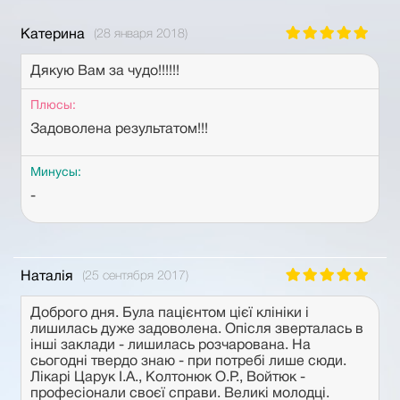
Катерина
(28 января 2018)
Дякую Вам за чудо!!!!!!
Плюсы:
Задоволена результатом!!!
Минусы:
-
Наталія
(25 сентября 2017)
Доброго дня. Була пацієнтом цієї клініки і
лишилась дуже задоволена. Опісля зверталась в
інші заклади - лишилась розчарована. На
сьогодні твердо знаю - при потребі лише сюди.
Лікарі Царук І.А., Колтонюк О.Р., Войтюк -
професіонали своєї справи. Великі молодці.