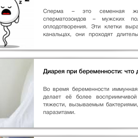
Сперма – это семенная жид
сперматозоидов – мужских по
оплодотворения. Эти клетки выр
канальцах, они проходят длител
длится в среднем 74 дня.
Диарея при беременности: что
Во время беременности иммунная
делает её более восприимчивой
тяжести, вызываемым бактериями,
паразитами.