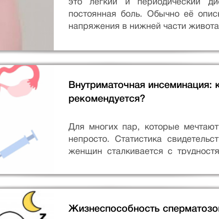
это лёгкий и периодический д
постоянная боль. Обычно её опи
напряжения в нижней части живота
Внутриматочная инсеминация: к
рекомендуется?
Для многих пар, которые мечтают
непросто. Статистика свидетельс
женщин сталкивается с трудностя
часто без очевидной причины.
Жизнеспособность сперматозои